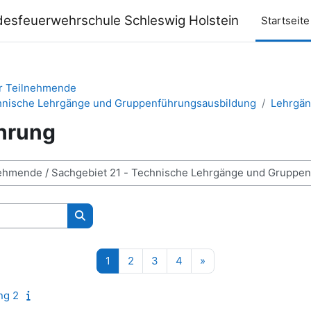
desfeuerwehrschule Schleswig Holstein
Startseite
ür Teilnehmende
chnische Lehrgänge und Gruppenführungsausbildung
Lehrgä
hrung
Kurse suchen
Seite 1
Seite 2
Seite 3
Seite 4
Nächste Seite
1
2
3
4
»
ng 2