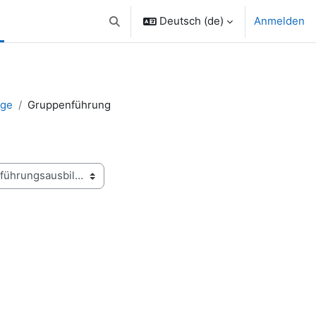
Deutsch ‎(de)‎
Anmelden
Sucheingabe umschalten
nge
Gruppenführung