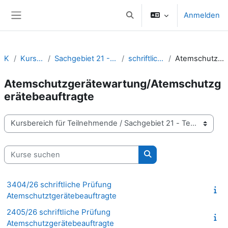
Zum Hauptinhalt
Anmelden
Sucheingabe umschalten
Website-Übersicht
Kurse
Kursbereich für Teilnehmende
Sachgebiet 21 - Technische Lehrgänge und Gruppenführungsausbildung
schriftliche Prüfungen/Lernerfolgskontrollen
Atemschutzgerätewartung/Atemschutzgerätebeauftragte
Atemschutzgerätewartung/Atemschutzg
erätebeauftragte
Kursbereiche
Kurse suchen
Kurse suchen
3404/26 schriftliche Prüfung
Atemschutztgerätebeauftragte
2405/26 schriftliche Prüfung
Atemschutzgerätebeauftragte