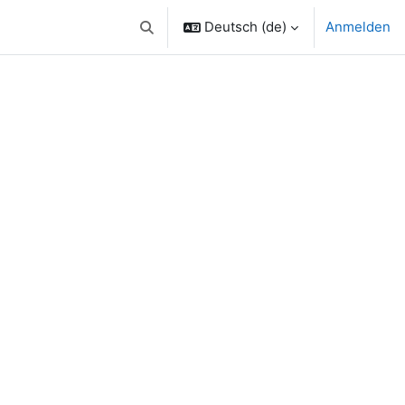
Deutsch ‎(de)‎
Anmelden
Sucheingabe umschalten