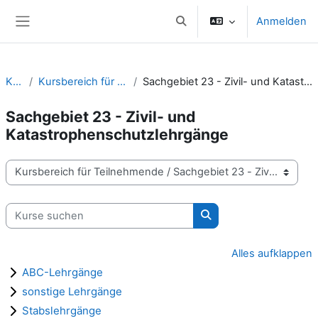
Zum Hauptinhalt
Anmelden
Sucheingabe umschalten
Website-Übersicht
Kurse
Kursbereich für Teilnehmende
Sachgebiet 23 - Zivil- und Katastrophenschutzlehrgänge
Sachgebiet 23 - Zivil- und
Katastrophenschutzlehrgänge
Kursbereiche
Kurse suchen
Kurse suchen
Alles aufklappen
ABC-Lehrgänge
sonstige Lehrgänge
Stabslehrgänge